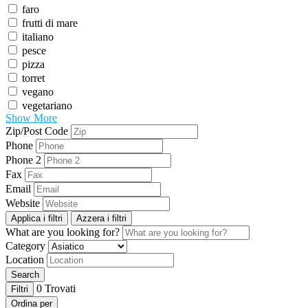
faro
frutti di mare
italiano
pesce
pizza
torret
vegano
vegetariano
Show More
Zip/Post Code
Phone
Phone 2
Fax
Email
Website
Applica i filtri
Azzera i filtri
What are you looking for?
Category
Location
Search
0
Trovati
Filtri
Ordina per