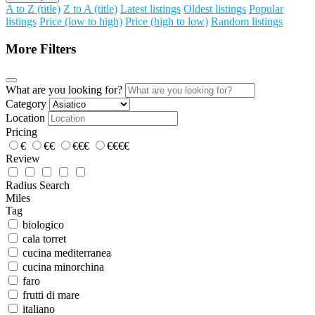
A to Z (title)
Z to A (title)
Latest listings
Oldest listings
Popular
listings
Price (low to high)
Price (high to low)
Random listings
More Filters
What are you looking for?
Category
Location
Pricing
€
€€
€€€
€€€€
Review
Radius Search
Miles
Tag
biologico
cala torret
cucina mediterranea
cucina minorchina
faro
frutti di mare
italiano