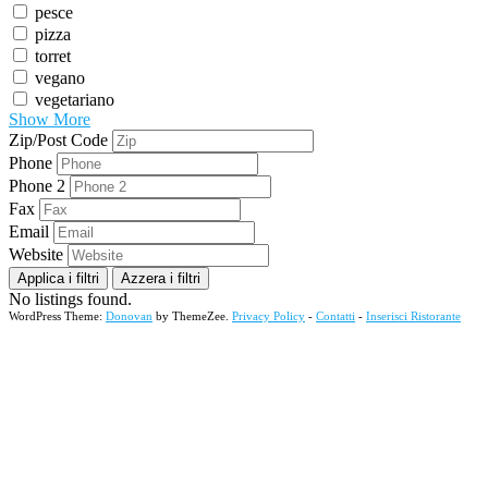
pesce
pizza
torret
vegano
vegetariano
Show More
Zip/Post Code
Phone
Phone 2
Fax
Email
Website
Applica i filtri
Azzera i filtri
No listings found.
WordPress Theme:
Donovan
by ThemeZee.
Privacy Policy
-
Contatti
-
Inserisci Ristorante