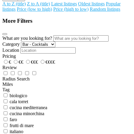
A to Z (title)
Z to A (title)
Latest listings
Oldest listings
Popular
listings
Price (low to high)
Price (high to low)
Random listings
More Filters
What are you looking for?
Category
Location
Pricing
€
€€
€€€
€€€€
Review
Radius Search
Miles
Tag
biologico
cala torret
cucina mediterranea
cucina minorchina
faro
frutti di mare
italiano