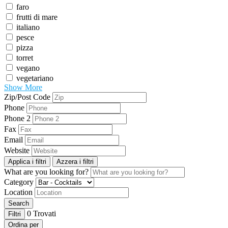
faro
frutti di mare
italiano
pesce
pizza
torret
vegano
vegetariano
Show More
Zip/Post Code
Phone
Phone 2
Fax
Email
Website
Applica i filtri
Azzera i filtri
What are you looking for?
Category
Location
Search
0
Trovati
Filtri
Ordina per