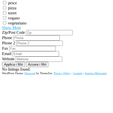
pesce
pizza
torret
vegano
vegetariano
Show More
Zip/Post Code
Phone
Phone 2
Fax
Email
Website
Applica i filtri
Azzera i filtri
No listings found.
WordPress Theme:
Donovan
by ThemeZee.
Privacy Policy
-
Contatti
-
Inserisci Ristorante