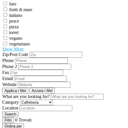
faro
frutti di mare
italiano
pesce
pizza
torret
vegano
vegetariano
Show More
Zip/Post Code
Phone
Phone 2
Fax
Email
Website
Applica i filtri
Azzera i filtri
What are you looking for?
Category
Location
Search
0
Trovati
Filtri
Ordina per