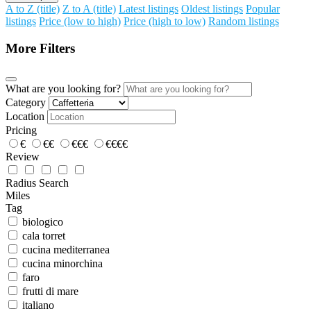
A to Z (title)
Z to A (title)
Latest listings
Oldest listings
Popular
listings
Price (low to high)
Price (high to low)
Random listings
More Filters
What are you looking for?
Category
Location
Pricing
€
€€
€€€
€€€€
Review
Radius Search
Miles
Tag
biologico
cala torret
cucina mediterranea
cucina minorchina
faro
frutti di mare
italiano