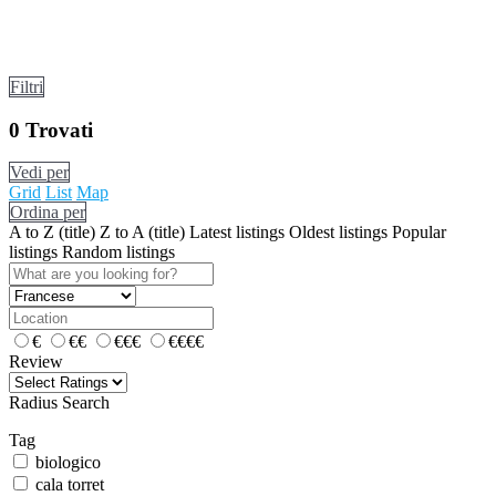
Filtri
0
Trovati
Vedi per
Grid
List
Map
Ordina per
A to Z (title)
Z to A (title)
Latest listings
Oldest listings
Popular
listings
Random listings
€
€€
€€€
€€€€
Review
Radius Search
Tag
biologico
cala torret