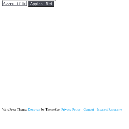
Azzera i filtri
Applica i filtri
WordPress Theme:
Donovan
by ThemeZee.
Privacy Policy
-
Contatti
-
Inserisci Ristorante