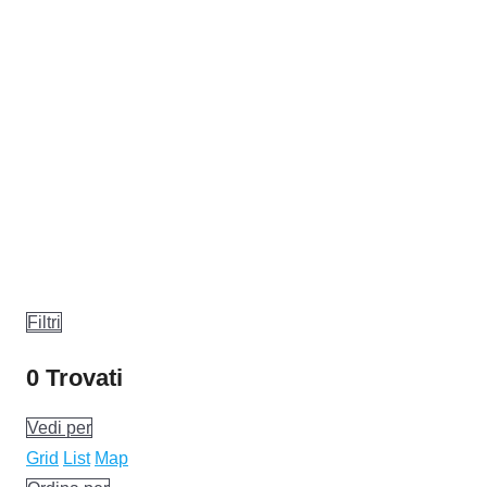
Filtri
0
Trovati
Vedi per
Grid
List
Map