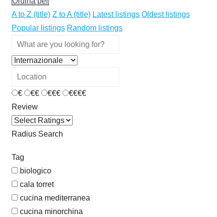
Ordina per
A to Z (title)
Z to A (title)
Latest listings
Oldest listings
Popular listings
Random listings
€
€€
€€€
€€€€
Review
Radius Search
Tag
biologico
cala torret
cucina mediterranea
cucina minorchina