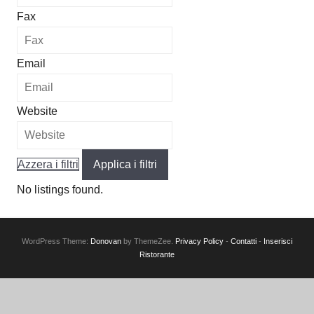
Fax
Email
Website
Azzera i filtri
Applica i filtri
No listings found.
WordPress Theme:
Donovan
by ThemeZee.
Privacy Policy
-
Contatti
-
Inserisci
Ristorante