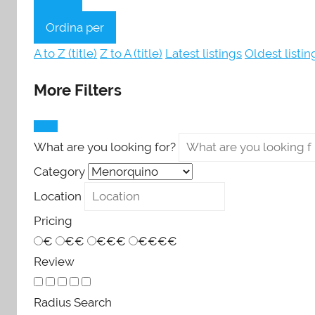
Ordina per
A to Z (title)
Z to A (title)
Latest listings
Oldest listin
More Filters
What are you looking for?
Category
Location
Pricing
€
€€
€€€
€€€€
Review
Radius Search