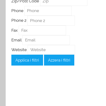
Zip/Post Code
Phone
Phone 2
Fax
Email
Website
Applica i filtri
Azzera i filtri