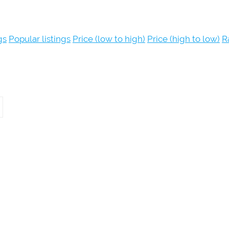
gs
Popular listings
Price (low to high)
Price (high to low)
R