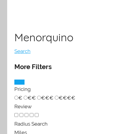
Menorquino
Search
More Filters
Pricing
€
€€
€€€
€€€€
Review
Radius Search
Miles