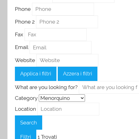
Phone
Phone 2
Fax
Email
Website
Applica i filtri
Azzera i filtri
What are you looking for?
Category
Location
Search
Filtri
1
Trovati