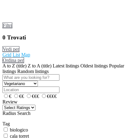
Filtri
0
Trovati
Vedi per
Grid
List
Map
Ordina per
A to Z (title)
Z to A (title)
Latest listings
Oldest listings
Popular
listings
Random listings
€
€€
€€€
€€€€
Review
Radius Search
Tag
biologico
cala torret