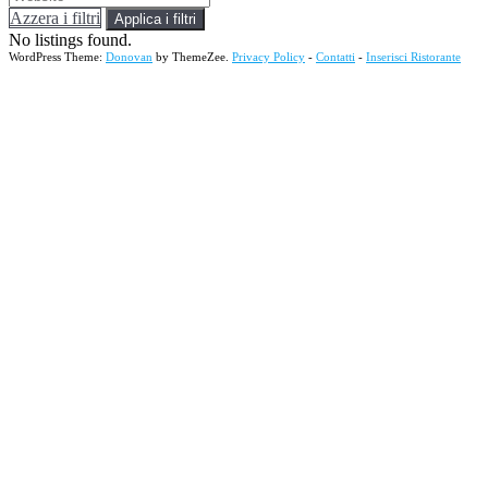
Azzera i filtri
Applica i filtri
No listings found.
WordPress Theme:
Donovan
by ThemeZee.
Privacy Policy
-
Contatti
-
Inserisci Ristorante