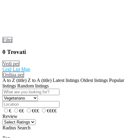
Filtri
0
Trovati
Vedi per
Grid
List
Map
Ordina per
A to Z (title)
Z to A (title)
Latest listings
Oldest listings
Popular
listings
Random listings
€
€€
€€€
€€€€
Review
Radius Search