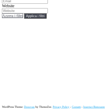
Website
Azzera i filtri
Applica i filtri
WordPress Theme:
Donovan
by ThemeZee.
Privacy Policy
-
Contatti
-
Inserisci Ristorante