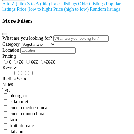
A to Z (title)
Z to A (title)
Latest listings
Oldest listings
Popular
listings
Price (low to high)
Price (high to low)
Random listings
More Filters
What are you looking for?
Category
Location
Pricing
€
€€
€€€
€€€€
Review
Radius Search
Miles
Tag
biologico
cala torret
cucina mediterranea
cucina minorchina
faro
frutti di mare
italiano