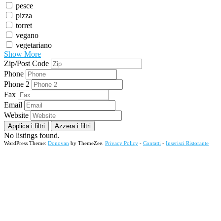
pesce
pizza
torret
vegano
vegetariano
Show More
Zip/Post Code
Phone
Phone 2
Fax
Email
Website
Applica i filtri
Azzera i filtri
No listings found.
WordPress Theme:
Donovan
by ThemeZee.
Privacy Policy
-
Contatti
-
Inserisci Ristorante