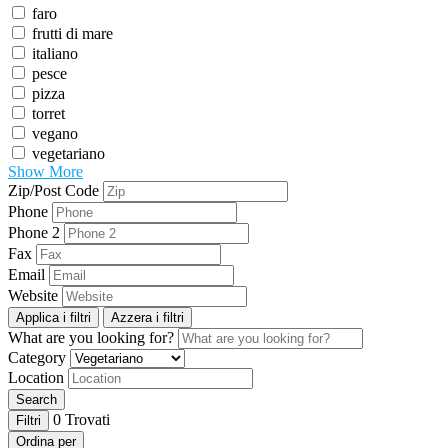
faro
frutti di mare
italiano
pesce
pizza
torret
vegano
vegetariano
Show More
Zip/Post Code
Phone
Phone 2
Fax
Email
Website
Applica i filtri
Azzera i filtri
What are you looking for?
Category
Location
Search
0
Trovati
Filtri
Ordina per