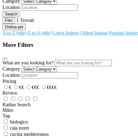
Category
Location
Search
1
Trovati
Filtri
Ordina per
A to Z (title)
Z to A (title)
Latest listings
Oldest listings
Popular listing
More Filters
What are you looking for?
Category
Location
Pricing
€
€€
€€€
€€€€
Review
Radius Search
Miles
Tag
biologico
cala torret
cucina mediterranea