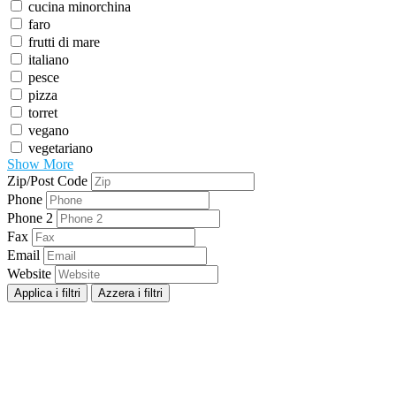
cucina minorchina
faro
frutti di mare
italiano
pesce
pizza
torret
vegano
vegetariano
Show More
Zip/Post Code
Phone
Phone 2
Fax
Email
Website
Applica i filtri
Azzera i filtri