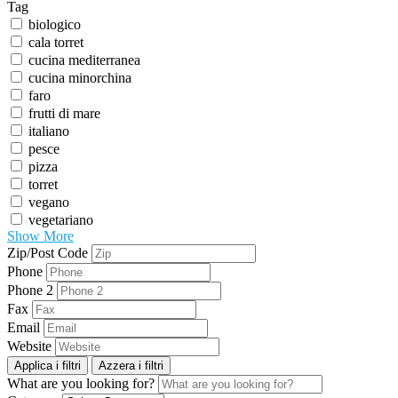
Tag
biologico
cala torret
cucina mediterranea
cucina minorchina
faro
frutti di mare
italiano
pesce
pizza
torret
vegano
vegetariano
Show More
Zip/Post Code
Phone
Phone 2
Fax
Email
Website
Applica i filtri
Azzera i filtri
What are you looking for?