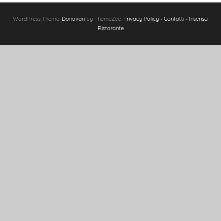
WordPress Theme:
Donovan
by ThemeZee.
Privacy Policy
-
Contatti
-
Inserisci
Ristorante