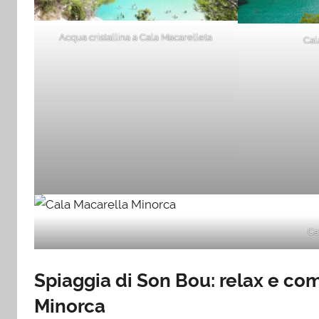
Acqua cristallina a Cala Macarelleta
Cal
Ca
Spiaggia di Son Bou: relax e com
Minorca