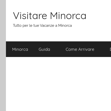
Salta
al
Visitare Minorca
contenuto
Tutto per le tue Vacanze a Minorca
Minorca
Guida
Come Arrivare