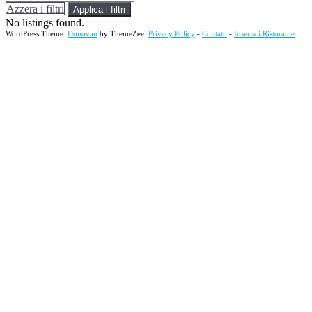
Azzera i filtri
Applica i filtri
No listings found.
WordPress Theme:
Donovan
by ThemeZee.
Privacy Policy
-
Contatti
-
Inserisci Ristorante