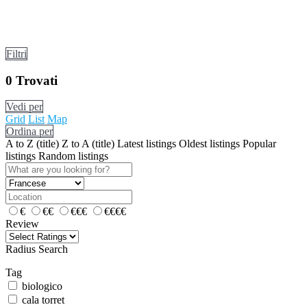
Filtri
0
Trovati
Vedi per
Grid
List
Map
Ordina per
A to Z (title)
Z to A (title)
Latest listings
Oldest listings
Popular
listings
Random listings
€
€€
€€€
€€€€
Review
Radius Search
Tag
biologico
cala torret