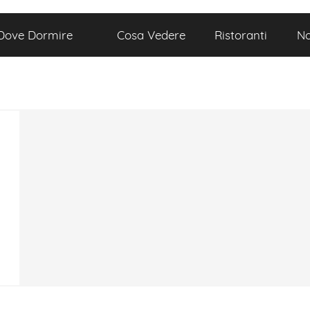
Dove Dormire
Cosa Vedere
Ristoranti
No