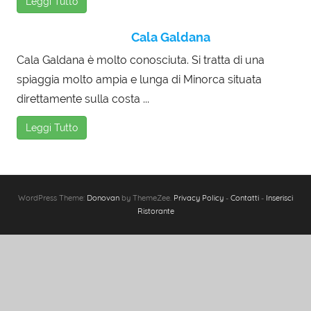
Leggi Tutto
Cala Galdana
Cala Galdana è molto conosciuta. Si tratta di una
spiaggia molto ampia e lunga di Minorca situata
direttamente sulla costa ...
Leggi Tutto
WordPress Theme:
Donovan
by ThemeZee.
Privacy Policy
-
Contatti
-
Inserisci
Ristorante