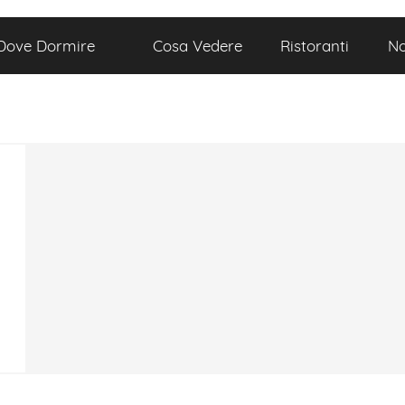
Dove Dormire
Cosa Vedere
Ristoranti
No