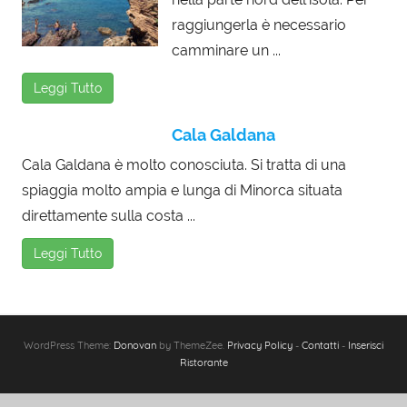
raggiungerla è necessario
camminare un ...
Leggi Tutto
Cala Galdana
Cala Galdana è molto conosciuta. Si tratta di una
spiaggia molto ampia e lunga di Minorca situata
direttamente sulla costa ...
Leggi Tutto
WordPress Theme:
Donovan
by ThemeZee.
Privacy Policy
-
Contatti
-
Inserisci
Ristorante