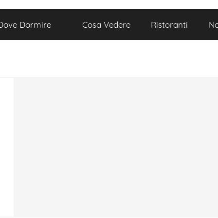
Dove Dormire
Cosa Vedere
Ristoranti
No