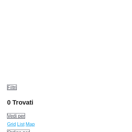
Filtri
0
Trovati
Vedi per
Grid
List
Map