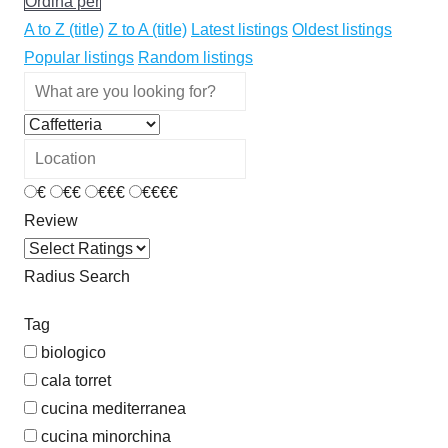
Ordina per
A to Z (title)
Z to A (title)
Latest listings
Oldest listings
Popular listings
Random listings
€
€€
€€€
€€€€
Review
Radius Search
Tag
biologico
cala torret
cucina mediterranea
cucina minorchina