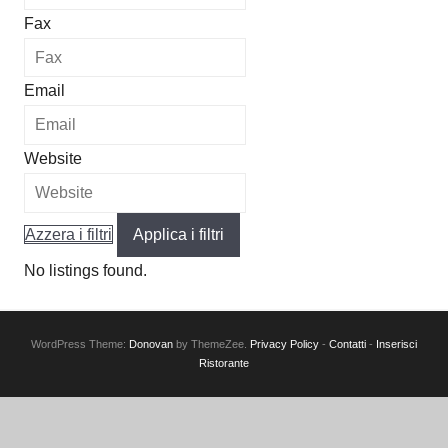
Fax
Email
Website
Azzera i filtri
Applica i filtri
No listings found.
WordPress Theme:
Donovan
by ThemeZee.
Privacy Policy
-
Contatti
-
Inserisci
Ristorante