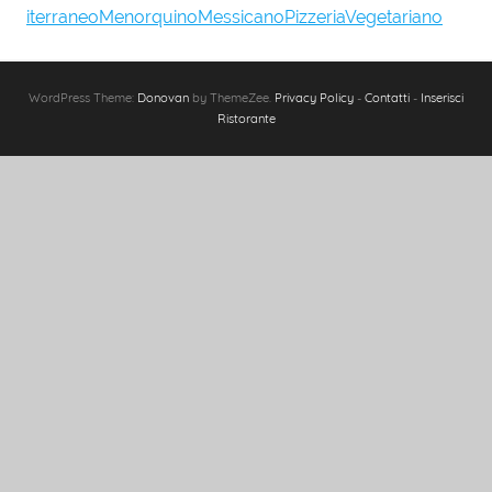
iterraneo
Menorquino
Messicano
Pizzeria
Vegetariano
WordPress Theme:
Donovan
by ThemeZee.
Privacy Policy
-
Contatti
-
Inserisci
Ristorante