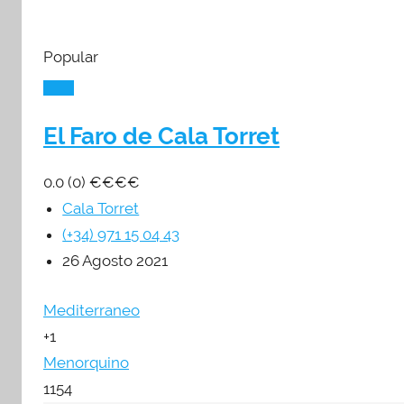
Popular
El Faro de Cala Torret
0.0
(0)
€
€
€
€
Cala Torret
(+34) 971 15 04 43
26 Agosto 2021
Mediterraneo
+1
Menorquino
1154