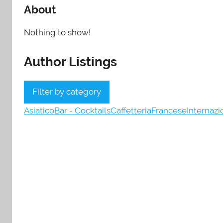
About
Nothing to show!
Author Listings
Filter by category
Asiatico
Bar - Cocktails
Caffetteria
Francese
Internazi