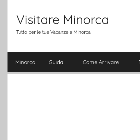
Salta
al
Visitare Minorca
contenuto
Tutto per le tue Vacanze a Minorca
Minorca
Guida
Come Arrivare