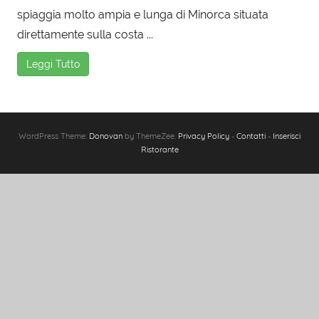
spiaggia molto ampia e lunga di Minorca situata
direttamente sulla costa ...
Leggi Tutto
WordPress Theme:
Donovan
by ThemeZee.
Privacy Policy
-
Contatti
-
Inserisci
Ristorante