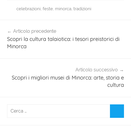
celebrazioni
,
feste
,
minorca
,
tradizioni
C
Navigazione
u
Articolo precedente
l
articoli
Scopri la cultura talaiotica: i tesori preistorici di
t
Minorca
u
r
a
Articolo successivo
e
Scopri i migliori musei di Minorca: arte, storia e
S
cultura
t
o
r
i
a