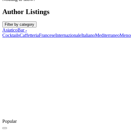
Author Listings
Filter by category
Asiatico
Bar -
Cocktails
Caffetteria
Francese
Internazionale
Italiano
Mediterraneo
Menor
Popular