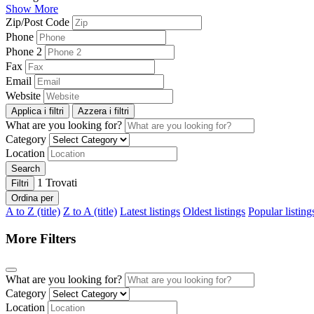
Show More
Zip/Post Code
Phone
Phone 2
Fax
Email
Website
Applica i filtri
Azzera i filtri
What are you looking for?
Category
Location
Search
1
Trovati
Filtri
Ordina per
A to Z (title)
Z to A (title)
Latest listings
Oldest listings
Popular listing
More Filters
What are you looking for?
Category
Location