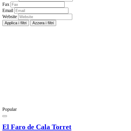
Fax
Email
Website
Applica i filtri
Azzera i filtri
Popular
El Faro de Cala Torret