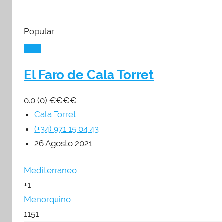
Popular
El Faro de Cala Torret
0.0
(0)
€
€
€
€
Cala Torret
(+34) 971 15 04 43
26 Agosto 2021
Mediterraneo
+1
Menorquino
1151