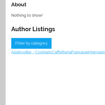
About
Nothing to show!
Author Listings
Filter by category
Asiatico
Bar - Cocktails
Caffetteria
Francese
Internazi