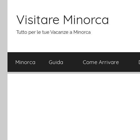
Salta
al
Visitare Minorca
contenuto
Tutto per le tue Vacanze a Minorca
Minorca
Guida
Come Arrivare