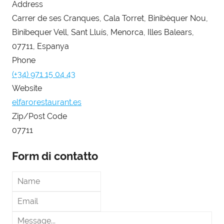
Address
Carrer de ses Cranques, Cala Torret, Binibèquer Nou,
Binibequer Vell, Sant Lluís, Menorca, Illes Balears,
07711, Espanya
Phone
(+34) 971 15 04 43
Website
elfarorestaurant.es
Zip/Post Code
07711
Form di contatto