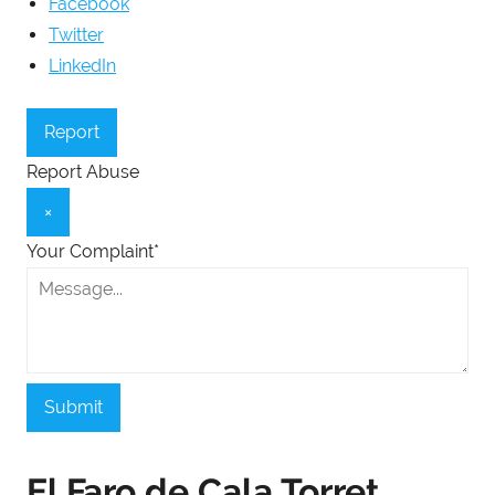
Facebook
Twitter
LinkedIn
Report
Report Abuse
×
Your Complaint
*
Submit
El Faro de Cala Torret