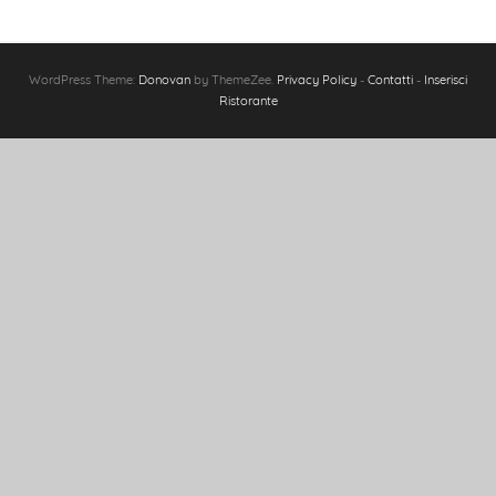
WordPress Theme:
Donovan
by ThemeZee.
Privacy Policy
-
Contatti
-
Inserisci
Ristorante