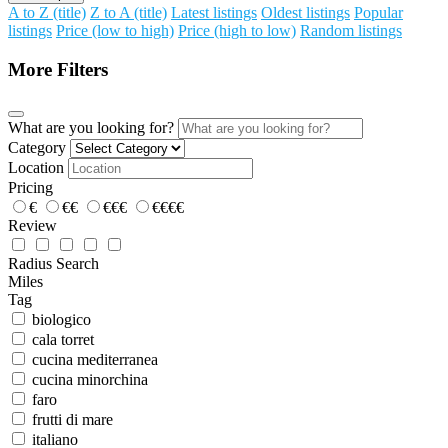
A to Z (title)
Z to A (title)
Latest listings
Oldest listings
Popular
listings
Price (low to high)
Price (high to low)
Random listings
More Filters
What are you looking for?
Category
Location
Pricing
€
€€
€€€
€€€€
Review
Radius Search
Miles
Tag
biologico
cala torret
cucina mediterranea
cucina minorchina
faro
frutti di mare
italiano