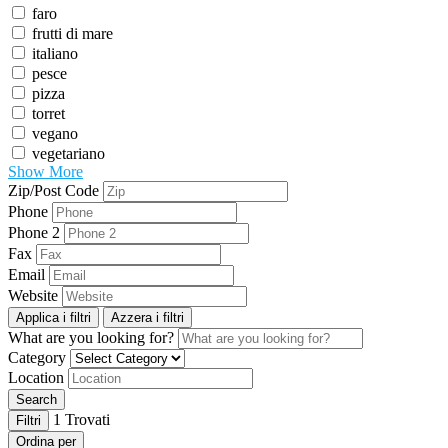
faro
frutti di mare
italiano
pesce
pizza
torret
vegano
vegetariano
Show More
Zip/Post Code
Phone
Phone 2
Fax
Email
Website
Applica i filtri
Azzera i filtri
What are you looking for?
Category
Location
Search
1
Trovati
Filtri
Ordina per