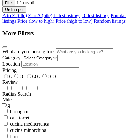
1
Trovati
Filtri
Ordina per
A to Z (title)
Z to A (title)
Latest listings
Oldest listings
Popular
listings
Price (low to high)
Price (high to low)
Random listings
More Filters
What are you looking for?
Category
Location
Pricing
€
€€
€€€
€€€€
Review
Radius Search
Miles
Tag
biologico
cala torret
cucina mediterranea
cucina minorchina
faro