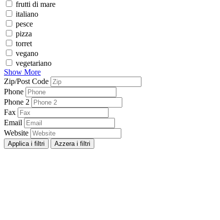
frutti di mare
italiano
pesce
pizza
torret
vegano
vegetariano
Show More
Zip/Post Code
Phone
Phone 2
Fax
Email
Website
Applica i filtri
Azzera i filtri