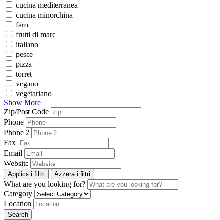
cucina mediterranea
cucina minorchina
faro
frutti di mare
italiano
pesce
pizza
torret
vegano
vegetariano
Show More
Zip/Post Code
Phone
Phone 2
Fax
Email
Website
Applica i filtri
Azzera i filtri
What are you looking for?
Category
Location
Search