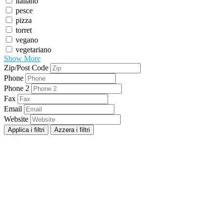
italiano
pesce
pizza
torret
vegano
vegetariano
Show More
Zip/Post Code
Phone
Phone 2
Fax
Email
Website
Applica i filtri
Azzera i filtri