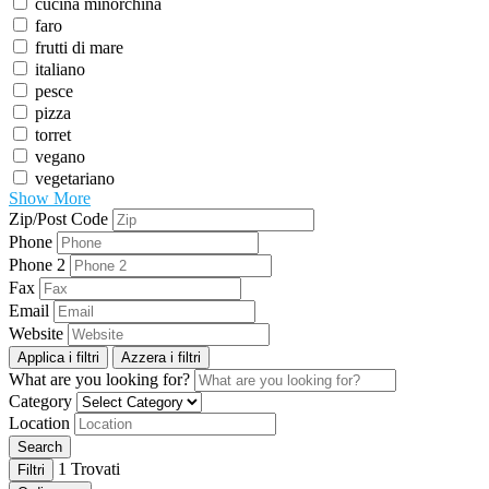
cucina minorchina
faro
frutti di mare
italiano
pesce
pizza
torret
vegano
vegetariano
Show More
Zip/Post Code
Phone
Phone 2
Fax
Email
Website
Applica i filtri
Azzera i filtri
What are you looking for?
Category
Location
Search
1
Trovati
Filtri