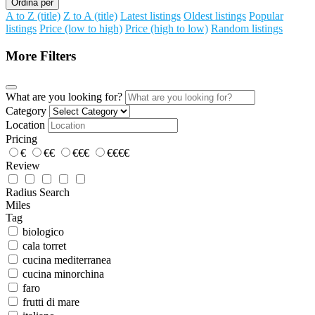
Ordina per
A to Z (title)
Z to A (title)
Latest listings
Oldest listings
Popular
listings
Price (low to high)
Price (high to low)
Random listings
More Filters
What are you looking for?
Category
Location
Pricing
€
€€
€€€
€€€€
Review
Radius Search
Miles
Tag
biologico
cala torret
cucina mediterranea
cucina minorchina
faro
frutti di mare