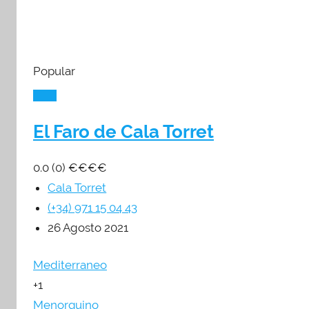
Popular
El Faro de Cala Torret
0.0
(0)
€
€
€
€
Cala Torret
(+34) 971 15 04 43
26 Agosto 2021
Mediterraneo
+1
Menorquino