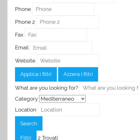
Phone
Phone 2
Fax
Email
Website
Applica i filtri
Azzera i filtri
What are you looking for?
Category
Location
Search
Filtri
2
Trovati