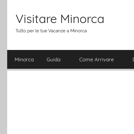
Salta
al
Visitare Minorca
contenuto
Tutto per le tue Vacanze a Minorca
Minorca
Guida
Come Arrivare