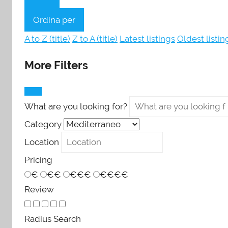
Ordina per
A to Z (title)
Z to A (title)
Latest listings
Oldest listin
More Filters
What are you looking for?
Category
Location
Pricing
€
€€
€€€
€€€€
Review
Radius Search