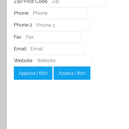
Zip/Post Code
Phone
Phone 2
Fax
Email
Website
Applica i filtri
Azzera i filtri