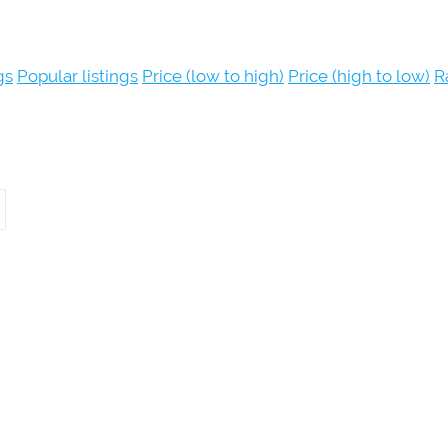
gs
Popular listings
Price (low to high)
Price (high to low)
R