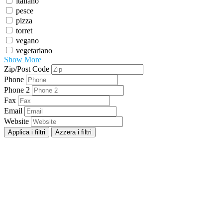
italiano
pesce
pizza
torret
vegano
vegetariano
Show More
Zip/Post Code
Phone
Phone 2
Fax
Email
Website
Applica i filtri
Azzera i filtri