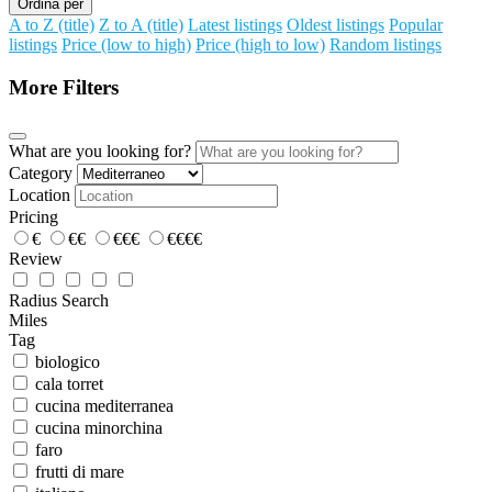
Ordina per
A to Z (title)
Z to A (title)
Latest listings
Oldest listings
Popular
listings
Price (low to high)
Price (high to low)
Random listings
More Filters
What are you looking for?
Category
Location
Pricing
€
€€
€€€
€€€€
Review
Radius Search
Miles
Tag
biologico
cala torret
cucina mediterranea
cucina minorchina
faro
frutti di mare