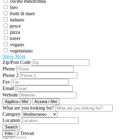
cucina minorchina
faro
frutti di mare
italiano
pesce
pizza
torret
vegano
vegetariano
Show More
Zip/Post Code
Phone
Phone 2
Fax
Email
Website
Applica i filtri
Azzera i filtri
What are you looking for?
Category
Location
Search
2
Trovati
Filtri